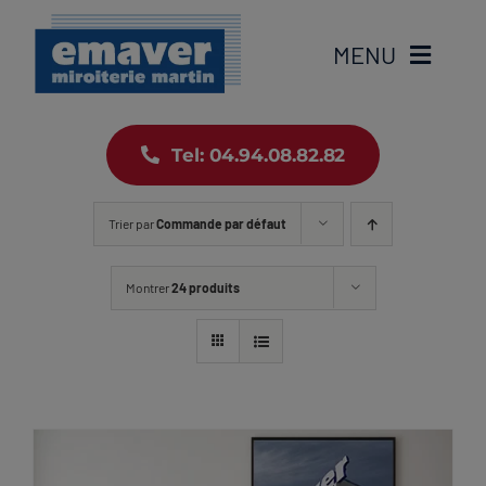
Passer
au
MENU
contenu
Accueil
Tel: 04.94.08.82.82
Notre histoire
Trier par
Commande par défaut
Nos produits
Montrer
24 produits
Emaver News
Web Emaver
Contact