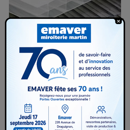
Plexiglas® (PMMA)-
Polycarbonate-
Plaques alvéolaires
: verres
synthétiques
0
€