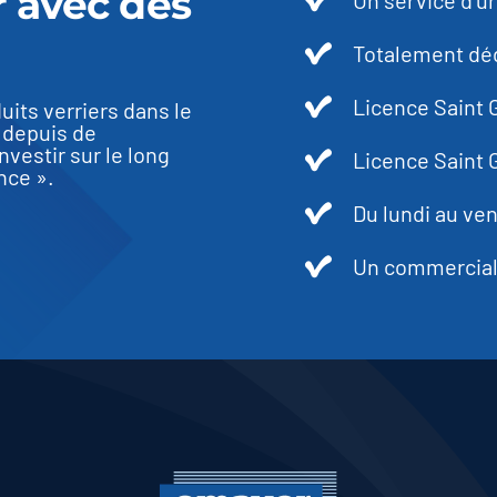
r avec des
Un service d’u
Totalement déd
Licence Saint
uits verriers dans le
 depuis de
vestir sur le long
Licence Saint 
nce ».
Du lundi au ven
Un commercial 