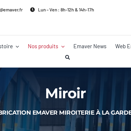
@emaver.fr
Lun – Ven : 8h-12h & 14h-17h
stoire
Nos produits
Emaver News
Web E
Miroir
BRICATION EMAVER MIROITERIE À LA GARDE