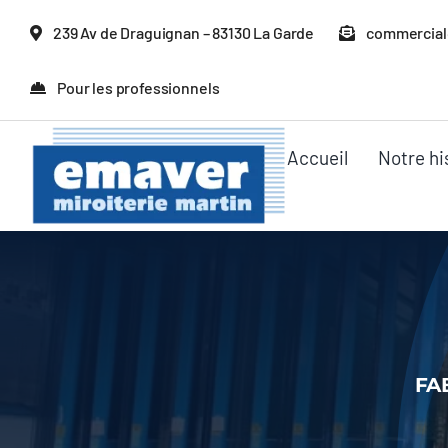
Passer
239 Av de Draguignan – 83130 La Garde
commercial
au
contenu
Pour les professionnels
Accueil
Notre hi
FA