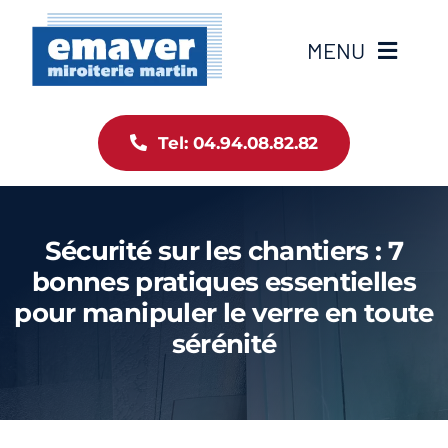
Passer
au
MENU
contenu
Accueil
Tel: 04.94.08.82.82
Notre histoire
Sécurité sur les chantiers : 7
Nos produits
bonnes pratiques essentielles
pour manipuler le verre en toute
Emaver News
sérénité
Web Emaver
Contact