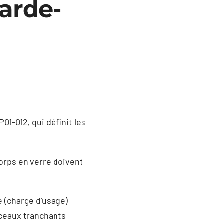
garde-
1-012, qui définit les
corps en verre doivent
e (charge d'usage)
orceaux tranchants