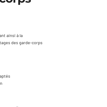
nt ainsi à la
antages des garde-corps
daptés
on