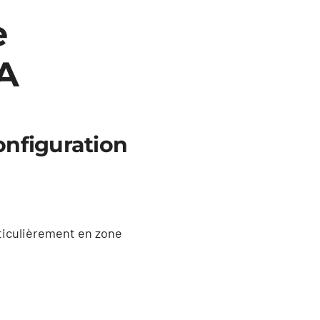
e
CA
onfiguration
articulièrement en zone