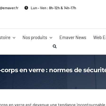
@emaver.fr
Lun – Ven : 8h-12h & 14h-17h
stoire
Nos produits
Emaver News
Web E
-corps en verre : normes de sécuri
corps en verre est devenue une tendance incontournable 