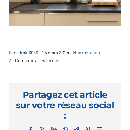
Par
admin6950
|
25 mars 2024
|
Nos marchés
sur
2
|
Commentaires fermés
Miroitiers
Partagez cet article
sur votre réseau social
:
Facebook
X
LinkedIn
WhatsApp
Telegram
Pinterest
Email