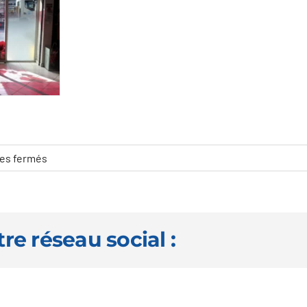
sur
es fermés
Impression
couleur
sur
verre
tre réseau social :