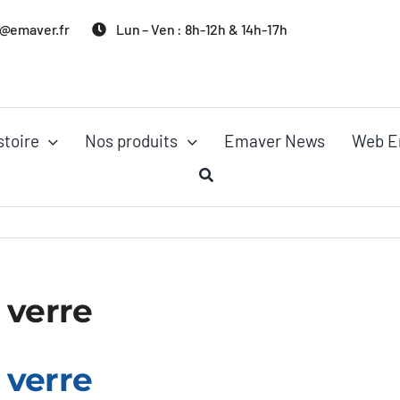
@emaver.fr
Lun – Ven : 8h-12h & 14h-17h
stoire
Nos produits
Emaver News
Web E
 verre
 verre