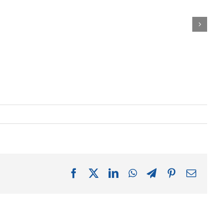
Facebook
X
LinkedIn
WhatsApp
Telegram
Pinterest
Email