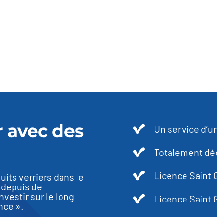
r avec des
Un service d’u
Totalement déd
Licence Saint
uits verriers dans le
 depuis de
vestir sur le long
Licence Saint 
nce ».