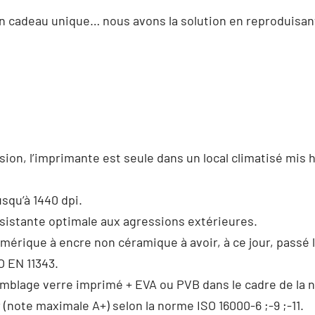
un cadeau unique… nous avons la solution en reproduisan
ssion, l’imprimante est seule dans un local climatisé mis
usqu’à 1440 dpi.
ésistante optimale aux agressions extérieures.
mérique à encre non céramique à avoir, à ce jour, passé l
O EN 11343.
semblage verre imprimé + EVA ou PVB dans le cadre de la
 (note maximale A+) selon la norme ISO 16000-6 ;-9 ;-11.