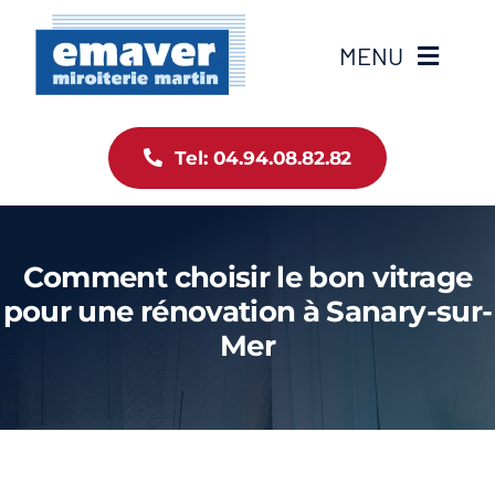
Passer
au
MENU
contenu
Accueil
Tel: 04.94.08.82.82
Notre histoire
Comment choisir le bon vitrage
Nos produits
pour une rénovation à Sanary-sur-
Mer
Emaver News
Web Emaver
Contact